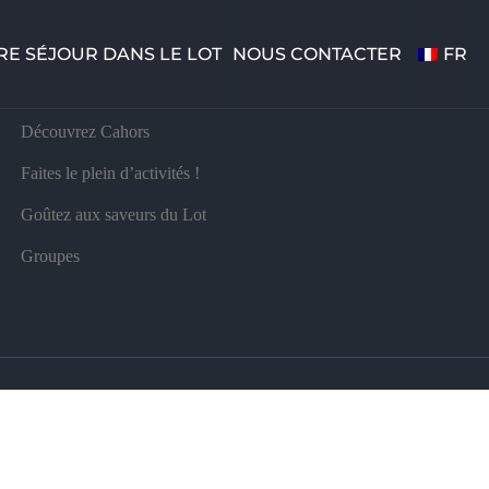
CAHORS |
05 65 36 87 15
RE SÉJOUR DANS LE LOT
NOUS CONTACTER
FR
NOS PARTENAIRES
Découvrez Cahors
Faites le plein d’activités !
Goûtez aux saveurs du Lot
Groupes