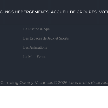
ces, Mas de la Combe, Saint Pierre Lafeuille - 46090, 
NG
NOS HÉBERGEMENTS
ACCUEIL DE GROUPES
VOT
LE CAMPING
La Piscine & Spa
Les Espaces de Jeux et Sports
Les Animations
La Mini-Ferme
Camping Quercy-Vacances © 2026,
tous droits réservés.