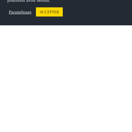
pourrions avoir besoin.
05 65 36 87 15
Paramétrage
ACCEPTER
INFOS UTILES
LE CAMPING
Qui sommes nous ?
La Piscine & Spa
Politique RGPD
Les Espaces de Jeux et Sports
Tarifs
Les Animations
Contact
La Mini-Ferme
Plan du site
NOS PARTENAIRES
Découvrez Cahors
Faites le plein d’activités !
Goûtez aux saveurs du Lot