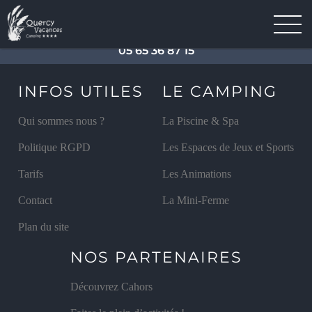
Camping Quercy-Vacances, Mas de la Combe, Saint
Pierre Lafeuille - 46090, CAHORS |
05 65 36 87 15
INFOS UTILES
LE CAMPING
Qui sommes nous ?
La Piscine & Spa
Politique RGPD
Les Espaces de Jeux et Sports
Tarifs
Les Animations
Contact
La Mini-Ferme
Plan du site
NOS PARTENAIRES
Découvrez Cahors