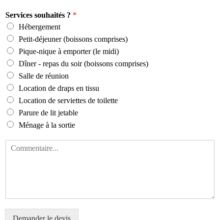
Services souhaités ?
*
Hébergement
Petit-déjeuner (boissons comprises)
Pique-nique à emporter (le midi)
Dîner - repas du soir (boissons comprises)
Salle de réunion
Location de draps en tissu
Location de serviettes de toilette
Parure de lit jetable
Ménage à la sortie
S
o
u
h
a
i
t
e
Demander le devis