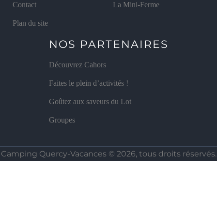
Contact
La Mini-Ferme
Plan du site
NOS PARTENAIRES
Découvrez Cahors
Faites le plein d’activités !
Goûtez aux saveurs du Lot
Groupes
Camping Quercy-Vacances © 2026,
tous droits réservés.