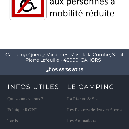
Camping Quercy-Vacances, Mas de la Combe, Saint
Pierre Lafeuille - 46090, CAHORS |
05 65 36 87 15
INFOS UTILES
LE CAMPING
Qui sommes nous ?
La Piscine & Spa
Politique RGPD
Les Espaces de Jeux et Sports
Tarifs
Les Animations