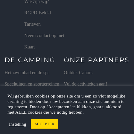
Wie zijn wij?
RGPD Beleid
Tarieven
Neem contact op met
Kaart
DE CAMPING
ONZE PARTNERS
Het zwembad en de spa
Ontdek Cahors
Speeltuinen en sportterreinen
Vul de activiteiten aan!
De animaties
Proef de smaken van de Lot
Wij gebruiken cookies op onze site om u een zo vlot mogelijke
ervaring te bieden door uw bezoeken aan onze site anoniem te
De mini-boerderij
Groepen
registreren. Door op "Accepteren" te klikken, gaat u akkoord
met ALLE cookies die we nodig hebben.
Instelling
ACCEPTER
Camping Quercy-Vacances ©
alle rechten
2026,&nbsp
voorbehouden.