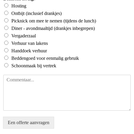
Hosting
Ontbijt (inclusief drankjes)
Picknick om mee te nemen (tijdens de lunch)
Diner - avondmaaltijd (drankjes inbegrepen)
Vergaderzaal
Verhuur van lakens
Handdoek verhuur
Beddengoed voor eenmalig gebruik
Schoonmaak bij vertrek
I
s
e
r
n
o
g
i
Een offerte aanvragen
e
t