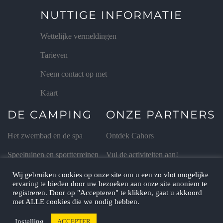
NUTTIGE INFORMATIE
Wettelijke vermeldingen
Tarieven
Neem contact op met
Kaart
DE CAMPING
ONZE PARTNERS
Het zwembad en de spa
Ontdek Cahors
Speeltuinen en sportterreinen
Vul de activiteiten aan!
De animaties
Proef de smaken van de Lot
Wij gebruiken cookies op onze site om u een zo vlot mogelijke
ervaring te bieden door uw bezoeken aan onze site anoniem te
De mini-boerderij
Groepen
registreren. Door op "Accepteren" te klikken, gaat u akkoord
met ALLE cookies die we nodig hebben.
Instelling
ACCEPTER