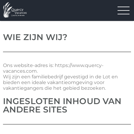
WIE ZIJN WIJ?
Ons website-adres is: https://www.quercy-
vacances.com.
Wij zijn een familiebedrijf gevestigd in de Lot en
bieden een ideale vakantieomgeving voor
vakantiegangers die het gebied bezoeken.
INGESLOTEN INHOUD VAN
ANDERE SITES