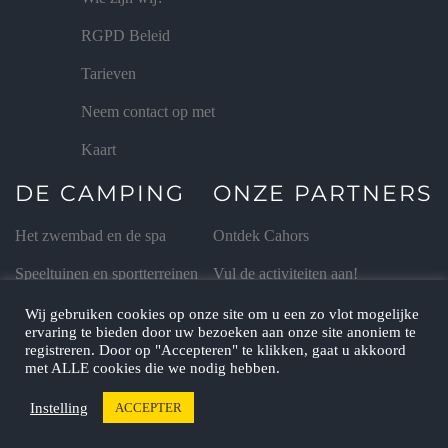
RGPD Beleid
Tarieven
Neem contact op met
Kaart
DE CAMPING
ONZE PARTNERS
Het zwembad en de spa
Ontdek Cahors
Speeltuinen en sportterreinen
Vul de activiteiten aan!
De animaties
Proef de smaken van de Lot
Wij gebruiken cookies op onze site om u een zo vlot mogelijke
ervaring te bieden door uw bezoeken aan onze site anoniem te
De mini-boerderij
Groepen
registreren. Door op "Accepteren" te klikken, gaat u akkoord
met ALLE cookies die we nodig hebben.
Instelling
ACCEPTER
Camping Quercy-Vacances ©
alle rechten
2026,&nbsp
voorbehouden.