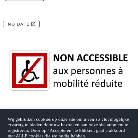
Wij gebruiken cookies op onze site om u een zo vlot mogelijke
ervaring te bieden door uw bezoeken aan onze site anoniem te
Camping Quercy-Vacances, Mas de la Combe, Saint
registreren. Door op "Accepteren" te klikken, gaat u akkoord
Pierre Lafeuille - 46090, CAHORS |
met ALLE cookies die we nodig hebben.