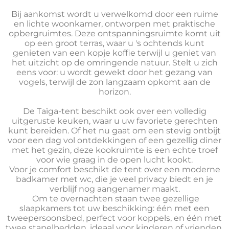
Bij aankomst wordt u verwelkomd door een ruime
en lichte woonkamer, ontworpen met praktische
opbergruimtes. Deze ontspanningsruimte komt uit
op een groot terras, waar u 's ochtends kunt
genieten van een kopje koffie terwijl u geniet van
het uitzicht op de omringende natuur. Stelt u zich
eens voor: u wordt gewekt door het gezang van
vogels, terwijl de zon langzaam opkomt aan de
horizon.
De Taïga-tent beschikt ook over een volledig
uitgeruste keuken, waar u uw favoriete gerechten
kunt bereiden. Of het nu gaat om een stevig ontbijt
voor een dag vol ontdekkingen of een gezellig diner
met het gezin, deze kookruimte is een echte troef
voor wie graag in de open lucht kookt.
Voor je comfort beschikt de tent over een moderne
badkamer met wc, die je veel privacy biedt en je
verblijf nog aangenamer maakt.
Om te overnachten staan twee gezellige
slaapkamers tot uw beschikking: één met een
tweepersoonsbed, perfect voor koppels, en één met
twee stapelbedden, ideaal voor kinderen of vrienden.